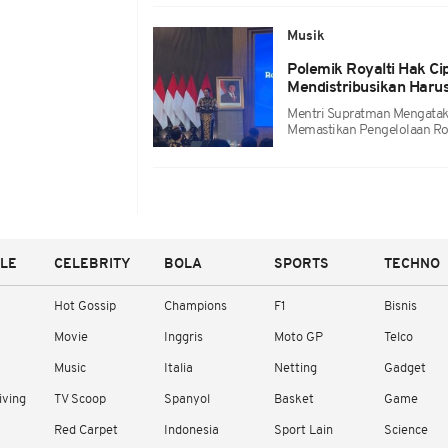
Musik
Polemik Royalti Hak C
Mendistribusikan Haru
Mentri Supratman Mengatak
Memastikan Pengelolaan Roy
YLE
CELEBRITY
BOLA
SPORTS
TECHNO
Hot Gossip
Champions
F1
Bisnis
Movie
Inggris
Moto GP
Telco
Music
Italia
Netting
Gadget
iving
TV Scoop
Spanyol
Basket
Game
Red Carpet
Indonesia
Sport Lain
Science