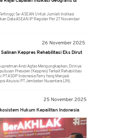
ia Rajai Capaian Indikasi Geografis di
 Tertinggi Se-ASEAN Untuk Jumlah Indikasi
arkan Data ASEAN IP Register Per 27 November
26 November 2025
alinan Keppres Rehabilitasi Eks Dirut
upratman Andi Agtas Mengungkapkan, Dirinya
tusan Presiden (Keppres) Terkait Rehabilitasi
i PT ASDP Indonesia Ferry Yang Menjadi
si Akuisisi PT Jembatan Nusantara (JN).
25 November 2025
osistem Hukum Kepailitan Indonesia