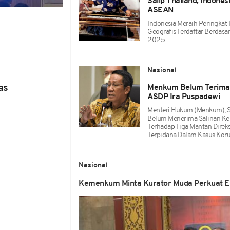
Salip Thailand, Indones
ASEAN
Indonesia Meraih Peringkat
Geografis Terdaftar Berdas
2025.
Nasional
as
Menkum Belum Terima S
ASDP Ira Puspadewi
Menteri Hukum (Menkum), S
Belum Menerima Salinan Kepu
Terhadap Tiga Mantan Direks
Terpidana Dalam Kasus Korup
Nasional
Kemenkum Minta Kurator Muda Perkuat Ek