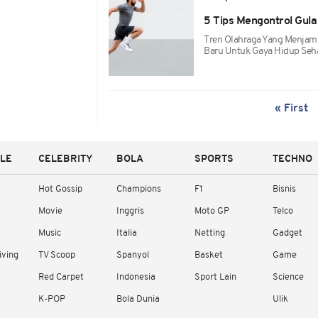
5 Tips Mengontrol Gula
Tren Olahraga Yang Menjamu
Baru Untuk Gaya Hidup Seha
« First
YLE
CELEBRITY
BOLA
SPORTS
TECHNO
Hot Gossip
Champions
F1
Bisnis
Movie
Inggris
Moto GP
Telco
Music
Italia
Netting
Gadget
iving
TV Scoop
Spanyol
Basket
Game
Red Carpet
Indonesia
Sport Lain
Science
K-POP
Bola Dunia
Ulik