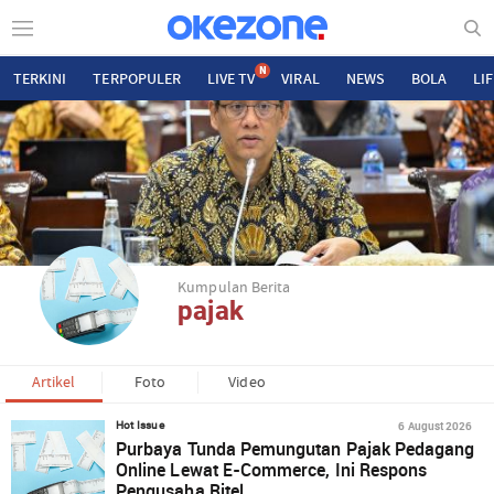
N
TERKINI
TERPOPULER
LIVE TV
VIRAL
NEWS
BOLA
LI
Kumpulan Berita
pajak
Artikel
Foto
Video
6 August 2026
Hot Issue
Purbaya Tunda Pemungutan Pajak Pedagang
Online Lewat E-Commerce, Ini Respons
Pengusaha Ritel