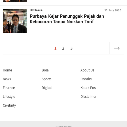
31 July 2026
Hot Issue
Purbaya Kejar Penunggak Pajak dan
Kebocoran Tanpa Naikkan Tarif
1
2
3
Home
Bola
About Us
News
Sports
Redaksi
Finance
Digital
Kotak Pos
Lifestyle
Disclaimer
Celebrity