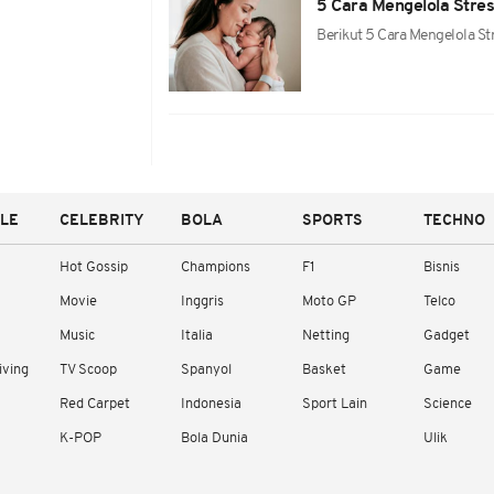
5 Cara Mengelola Stres
Berikut 5 Cara Mengelola St
YLE
CELEBRITY
BOLA
SPORTS
TECHNO
Hot Gossip
Champions
F1
Bisnis
Movie
Inggris
Moto GP
Telco
Music
Italia
Netting
Gadget
iving
TV Scoop
Spanyol
Basket
Game
Red Carpet
Indonesia
Sport Lain
Science
K-POP
Bola Dunia
Ulik