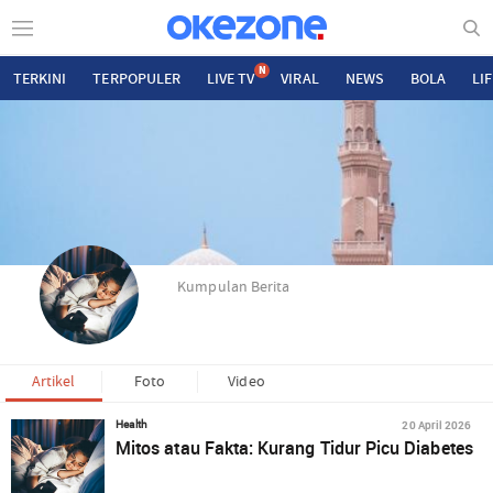
N
TERKINI
TERPOPULER
LIVE TV
VIRAL
NEWS
BOLA
LI
Kumpulan Berita
Artikel
Foto
Video
20 April 2026
Health
Mitos atau Fakta: Kurang Tidur Picu Diabetes